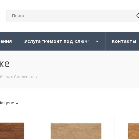
жения
Услуга "Ремонт под ключ"
Контакты
ке
й пол в Смоленске
По цене