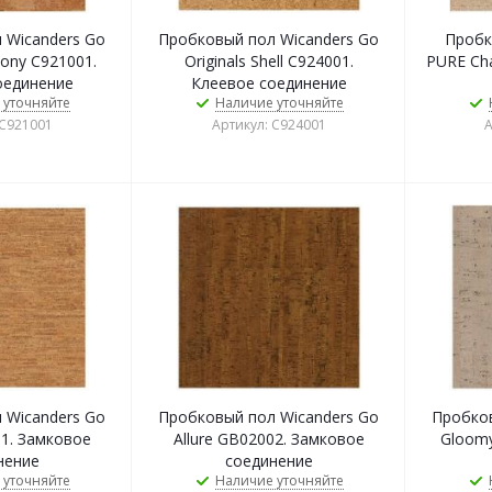
 Wicanders Go
Пробковый пол Wicanders Go
Пробк
mony C921001.
Originals Shell C924001.
PURE Ch
оединение
Клеевое соединение
 уточняйте
Наличие уточняйте
 C921001
Артикул: C924001
А
 Wicanders Go
Пробковый пол Wicanders Go
Пробков
1. Замковое
Allure GB02002. Замковое
Gloomy
нение
соединение
 уточняйте
Наличие уточняйте