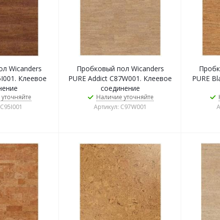
л Wicanders
Пробковый пол Wicanders
Пробк
5I001. Клеевое
PURE Addict C87W001. Клеевое
PURE Bl
нение
соединение
 уточняйте
Наличие уточняйте
 C95I001
Артикул: C97W001
А