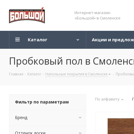
Интернет-магазин
«Большой» в Смоленске
Каталог
Акции и предло
Пробковый пол в Смоленс
Главная
-
Каталог
-
Напольные покрытия в Смоленске
-
Пробковы
По алфавиту
Фильтр по параметрам
Бренд
Оттенок доски