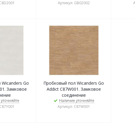
 C8D2001
Артикул: GB02002
А
 Wicanders Go
Пробковый пол Wicanders Go
001. Замковое
Addict C87W001. Замковое
нение
соединение
 уточняйте
Наличие уточняйте
 C87Y001
Артикул: C87W001