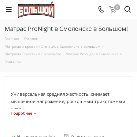
0
Матрас ProNight в Смоленске в Большом!
Главная
-
Каталог
-
Матрасы и кровати Ormatek в Смоленске в Большом
-
Матрасы Орматек в Смоленске
-
Матрас ProNight в Смоленске в
Большом!
Универсальная средняя жесткость; снимает
мышечное напряжение; роскошный трикотажный
чехол
Подробнее
Наличие уточняйте
Хочу в рассрочку