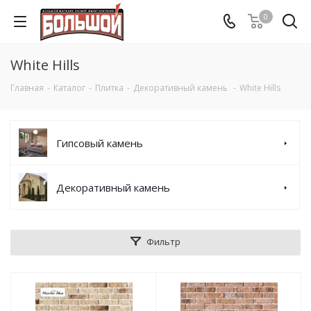
0
White Hills
Главная
-
Каталог
-
Плитка
-
Декоративный камень
-
White Hills
Гипсовый камень
Декоративный камень
Фильтр