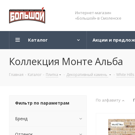
Интернет-магазин
«Большой» в Смоленске
Каталог
Акции и предло
Коллекция Монте Альба
Главная
-
Каталог
-
Плитка
-
Декоративный камень
-
White Hills
По алфавиту
Фильтр по параметрам
Бренд
Оттенок