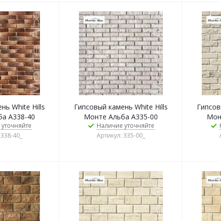
ь White Hills
Гипсовый камень White Hills
Гипсовы
а А338-40
Монте Альба А335-00
Мон
 уточняйте
Наличие уточняйте
 338-40_
Артикул: 335-00_