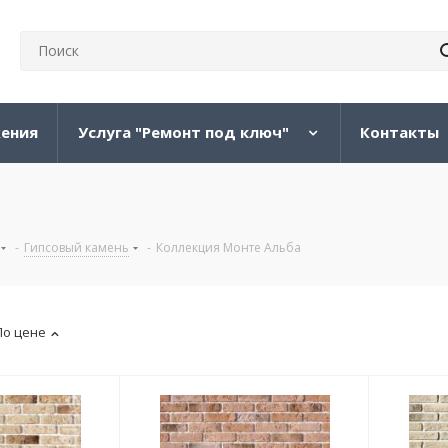
жения
Услуга "Ремонт под ключ"
Контакты
-
Гипсовый камень
-
Коллекция Монте Альба
По цене